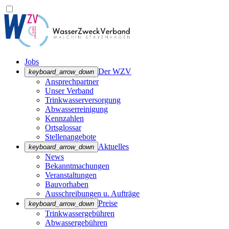
Jobs
Der WZV
keyboard_arrow_down
Ansprechpartner
Unser Verband
Trinkwasser­versorgung
Abwasserreinigung
Kennzahlen
Ortsglossar
Stellenangebote
Aktuelles
keyboard_arrow_down
News
Bekanntmachungen
Veranstaltungen
Bauvorhaben
Ausschreibungen u. Aufträge
Preise
keyboard_arrow_down
Trinkwassergebühren
Abwassergebühren