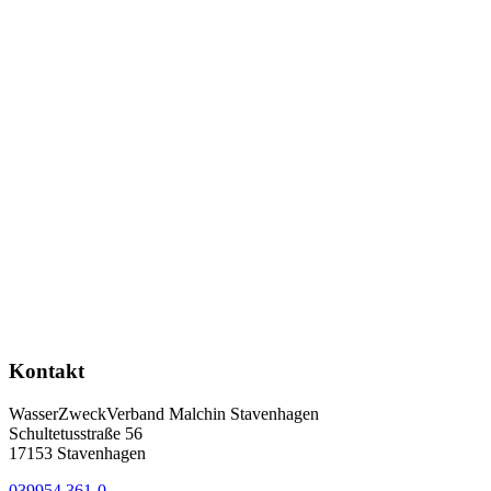
Kontakt
WasserZweckVerband­ Malchin Stavenhagen
Schultetusstraße 56
17153 Stavenhagen
039954 361-0