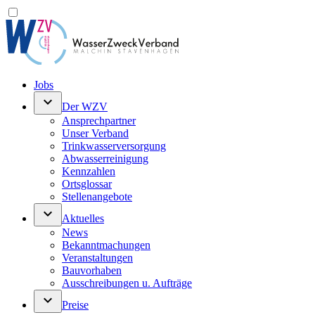
Jobs
keyboard_arrow_down
Der WZV
Ansprechpartner
Unser Verband
Trinkwasser­versorgung
Abwasserreinigung
Kennzahlen
Ortsglossar
Stellenangebote
keyboard_arrow_down
Aktuelles
News
Bekanntmachungen
Veranstaltungen
Bauvorhaben
Ausschreibungen u. Aufträge
keyboard_arrow_down
Preise