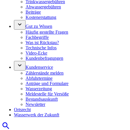
Trinkwassergebühren
Abwassergebühren
Beiträge
Kostenerstattung
keyboard_arrow_down
Gut zu Wissen
Häufig gestellte Fragen
Fachbegriffe
Was ist Rückstau?
Technische Infos
Video-Ecke
Kundenbefragungen
keyboard_arrow_down
Kundenservice
Zählerstände melden
Abfuhrtermine
Anträge und Formulare
Wasserzeitung
Meldestelle für Versöße
Bestandsauskunft
Newsletter
Ortsrecht
Wasserwerk der Zukunft