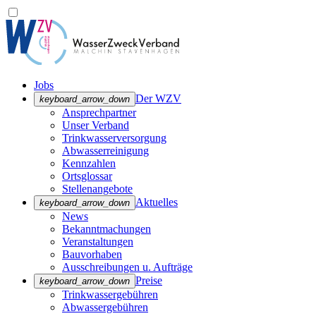
Jobs
Der WZV
keyboard_arrow_down
Ansprechpartner
Unser Verband
Trinkwasser­versorgung
Abwasserreinigung
Kennzahlen
Ortsglossar
Stellenangebote
Aktuelles
keyboard_arrow_down
News
Bekanntmachungen
Veranstaltungen
Bauvorhaben
Ausschreibungen u. Aufträge
Preise
keyboard_arrow_down
Trinkwassergebühren
Abwassergebühren