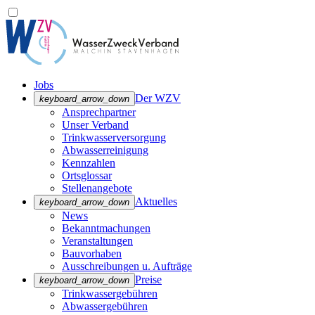
Jobs
Der WZV
keyboard_arrow_down
Ansprechpartner
Unser Verband
Trinkwasser­versorgung
Abwasserreinigung
Kennzahlen
Ortsglossar
Stellenangebote
Aktuelles
keyboard_arrow_down
News
Bekanntmachungen
Veranstaltungen
Bauvorhaben
Ausschreibungen u. Aufträge
Preise
keyboard_arrow_down
Trinkwassergebühren
Abwassergebühren