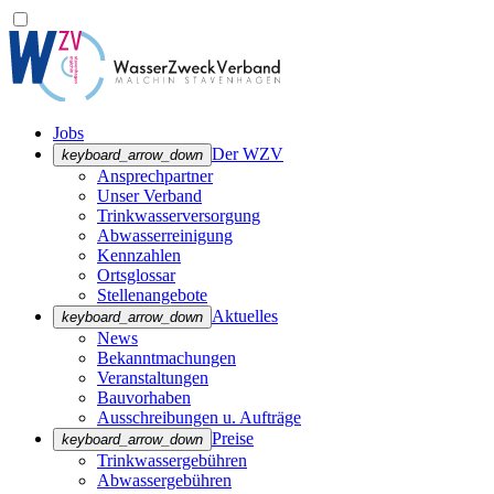
Jobs
Der WZV
keyboard_arrow_down
Ansprechpartner
Unser Verband
Trinkwasser­versorgung
Abwasserreinigung
Kennzahlen
Ortsglossar
Stellenangebote
Aktuelles
keyboard_arrow_down
News
Bekanntmachungen
Veranstaltungen
Bauvorhaben
Ausschreibungen u. Aufträge
Preise
keyboard_arrow_down
Trinkwassergebühren
Abwassergebühren