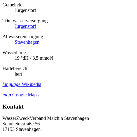
Gemeinde
Jürgenstorf
Trinkwasserversorgung
Jürgenstorf
Abwasserentsorgung
Stavenhagen
Wasserhärte
19
°dH
/ 3,5
mmol/l
Härtebereich
hart
language
Wikipedia
map
Google Maps
Kontakt
WasserZweckVerband­ Malchin Stavenhagen
Schultetusstraße 56
17153 Stavenhagen