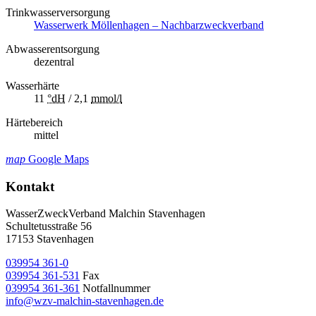
Trinkwasserversorgung
Wasserwerk Möllenhagen – Nachbarzweckverband
Abwasserentsorgung
dezentral
Wasserhärte
11
°dH
/ 2,1
mmol/l
Härtebereich
mittel
map
Google Maps
Kontakt
WasserZweckVerband­ Malchin Stavenhagen
Schultetusstraße 56
17153 Stavenhagen
039954 361-0
039954 361-531
Fax
039954 361-361
Notfallnummer
info@wzv-malchin-stavenhagen.de