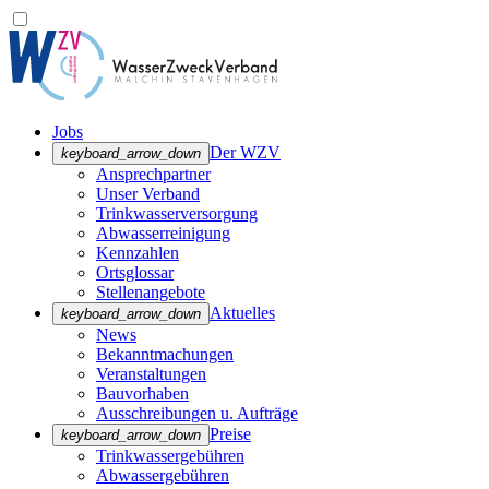
Jobs
Der WZV
keyboard_arrow_down
Ansprechpartner
Unser Verband
Trinkwasser­versorgung
Abwasserreinigung
Kennzahlen
Ortsglossar
Stellenangebote
Aktuelles
keyboard_arrow_down
News
Bekanntmachungen
Veranstaltungen
Bauvorhaben
Ausschreibungen u. Aufträge
Preise
keyboard_arrow_down
Trinkwassergebühren
Abwassergebühren