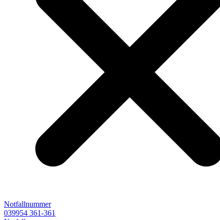
Notfallnummer
039954 361-361