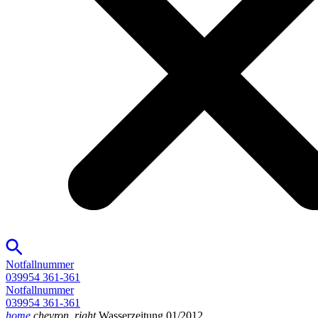
Notfallnummer
039954 361-361
Notfallnummer
039954 361-361
home
chevron_right
Wasserzeitung 01/2012