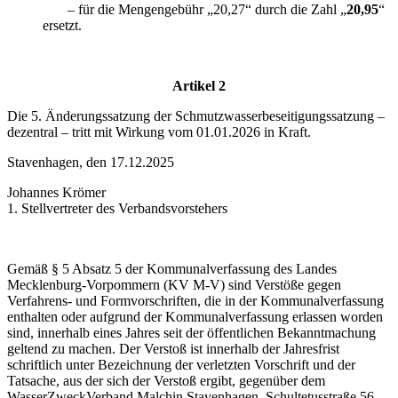
– für die Mengengebühr „20,27“ durch die Zahl „
20,95
“
ersetzt.
Artikel 2
Die 5. Änderungssatzung der Schmutzwasserbeseitigungssatzung –
dezentral – tritt mit Wirkung vom 01.01.2026 in Kraft.
Stavenhagen, den 17.12.2025
Johannes Krömer
1. Stellvertreter des Verbandsvorstehers
Gemäß § 5 Absatz 5 der Kommunalverfassung des Landes
Mecklenburg-Vorpom­mern (KV M-V) sind Verstöße gegen
Verfahrens- und Formvorschriften, die in der Kommunalverfassung
enthalten oder aufgrund der Kommunalverfassung erlassen worden
sind, innerhalb eines Jahres seit der öffentlichen Bekanntmachung
geltend zu machen. Der Verstoß ist innerhalb der Jahresfrist
schriftlich unter Bezeichnung der verletzten Vorschrift und der
Tatsache, aus der sich der Verstoß ergibt, gegen­über dem
WasserZweckVerband Malchin Stavenhagen, Schultetusstraße 56,