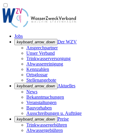
Jobs
Der WZV
keyboard_arrow_down
Ansprechpartner
Unser Verband
Trinkwasser­versorgung
Abwasserreinigung
Kennzahlen
Ortsglossar
Stellenangebote
Aktuelles
keyboard_arrow_down
News
Bekanntmachungen
Veranstaltungen
Bauvorhaben
Ausschreibungen u. Aufträge
Preise
keyboard_arrow_down
Trinkwassergebühren
Abwassergebühren