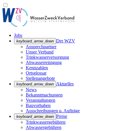
Jobs
Der WZV
keyboard_arrow_down
Ansprechpartner
Unser Verband
Trinkwasser­versorgung
Abwasserreinigung
Kennzahlen
Ortsglossar
Stellenangebote
Aktuelles
keyboard_arrow_down
News
Bekanntmachungen
Veranstaltungen
Bauvorhaben
Ausschreibungen u. Aufträge
Preise
keyboard_arrow_down
Trinkwassergebühren
Abwassergebühren