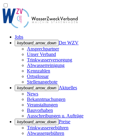
Jobs
Der WZV
keyboard_arrow_down
Ansprechpartner
Unser Verband
Trinkwasser­versorgung
Abwasserreinigung
Kennzahlen
Ortsglossar
Stellenangebote
Aktuelles
keyboard_arrow_down
News
Bekanntmachungen
Veranstaltungen
Bauvorhaben
Ausschreibungen u. Aufträge
Preise
keyboard_arrow_down
Trinkwassergebühren
Abwassergebühren