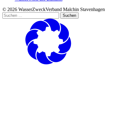
© 2026 WasserZweckVerband­ Malchin Stavenhagen