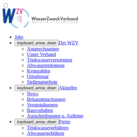
Jobs
Der WZV
keyboard_arrow_down
Ansprechpartner
Unser Verband
Trinkwasser­versorgung
Abwasserreinigung
Kennzahlen
Ortsglossar
Stellenangebote
Aktuelles
keyboard_arrow_down
News
Bekanntmachungen
Veranstaltungen
Bauvorhaben
Ausschreibungen u. Aufträge
Preise
keyboard_arrow_down
Trinkwassergebühren
Abwassergebühren