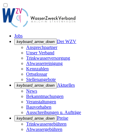
Jobs
Der WZV
keyboard_arrow_down
Ansprechpartner
Unser Verband
Trinkwasser­versorgung
Abwasserreinigung
Kennzahlen
Ortsglossar
Stellenangebote
Aktuelles
keyboard_arrow_down
News
Bekanntmachungen
Veranstaltungen
Bauvorhaben
Ausschreibungen u. Aufträge
Preise
keyboard_arrow_down
Trinkwassergebühren
Abwassergebühren