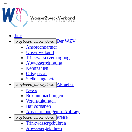
Jobs
Der WZV
keyboard_arrow_down
Ansprechpartner
Unser Verband
Trinkwasser­versorgung
Abwasserreinigung
Kennzahlen
Ortsglossar
Stellenangebote
Aktuelles
keyboard_arrow_down
News
Bekanntmachungen
Veranstaltungen
Bauvorhaben
Ausschreibungen u. Aufträge
Preise
keyboard_arrow_down
Trinkwassergebühren
Abwassergebühren