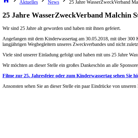
home
chevron_right
chevron_right
chevron_right
Aktuelles
News
25 Jahre WasserZweckVerband Ma
25 Jahre WasserZweckVerband Malchin S
Wir sind 25 Jahre alt geworden und haben mit ihnen gefeiert.
Angefangen mit dem Kinderwassertag am 30.05.2018, mit über 300 Kin
langjährigen Wegbegleitern unseres Zweckverbandes und nicht zuletz
Viele sind unserer Einladung gefolgt und haben mit uns 25 Jahre Wa
Wir möchten an dieser Stelle ein großes Dankeschön an alle Sponsor
Filme zur 25. Jahresfeier oder zum Kinderwassertag sehen Sie hi
Ansonsten sehen Sie an dieser Stelle ein paar Eindrücke von unseren