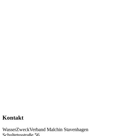
Kontakt
WasserZweckVerband­ Malchin Stavenhagen
Schultetusstraße 56