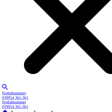
Notfallnummer
039954 361-361
Notfallnummer
039954 361-361