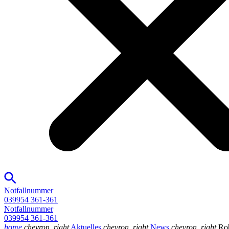
Notfallnummer
039954 361-361
Notfallnummer
039954 361-361
home
chevron_right
Aktuelles
chevron_right
News
chevron_right
Ro