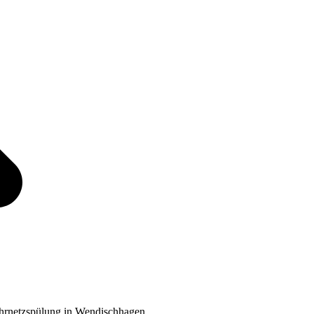
hrnetzspülung in Wendischhagen