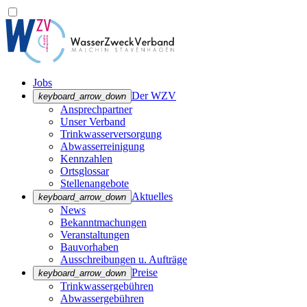
Jobs
Der WZV
keyboard_arrow_down
Ansprechpartner
Unser Verband
Trinkwasser­versorgung
Abwasserreinigung
Kennzahlen
Ortsglossar
Stellenangebote
Aktuelles
keyboard_arrow_down
News
Bekanntmachungen
Veranstaltungen
Bauvorhaben
Ausschreibungen u. Aufträge
Preise
keyboard_arrow_down
Trinkwassergebühren
Abwassergebühren