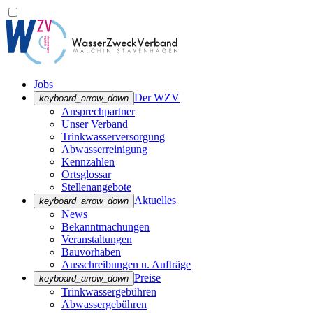
Jobs
Der WZV
keyboard_arrow_down
Ansprechpartner
Unser Verband
Trinkwasser­versorgung
Abwasserreinigung
Kennzahlen
Ortsglossar
Stellenangebote
Aktuelles
keyboard_arrow_down
News
Bekanntmachungen
Veranstaltungen
Bauvorhaben
Ausschreibungen u. Aufträge
Preise
keyboard_arrow_down
Trinkwassergebühren
Abwassergebühren