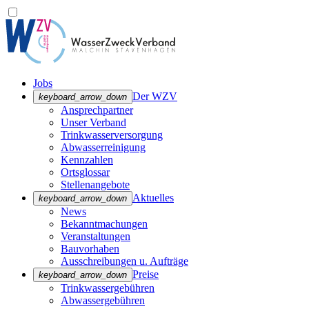
Jobs
Der WZV
keyboard_arrow_down
Ansprechpartner
Unser Verband
Trinkwasser­versorgung
Abwasserreinigung
Kennzahlen
Ortsglossar
Stellenangebote
Aktuelles
keyboard_arrow_down
News
Bekanntmachungen
Veranstaltungen
Bauvorhaben
Ausschreibungen u. Aufträge
Preise
keyboard_arrow_down
Trinkwassergebühren
Abwassergebühren