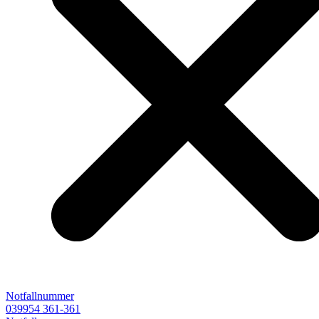
Notfallnummer
039954 361-361