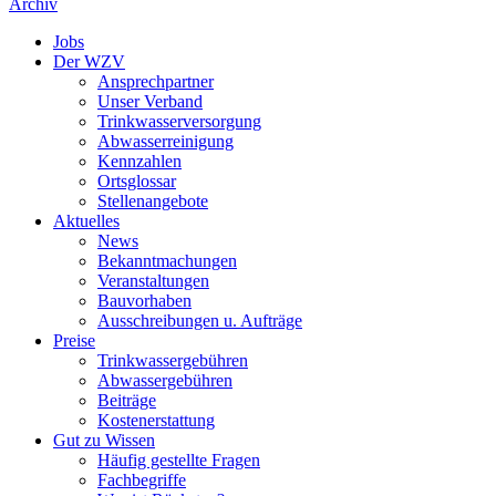
Archiv
Jobs
Der WZV
Ansprechpartner
Unser Verband
Trinkwasser­versorgung
Abwasserreinigung
Kennzahlen
Ortsglossar
Stellenangebote
Aktuelles
News
Bekanntmachungen
Veranstaltungen
Bauvorhaben
Ausschreibungen u. Aufträge
Preise
Trinkwassergebühren
Abwassergebühren
Beiträge
Kostenerstattung
Gut zu Wissen
Häufig gestellte Fragen
Fachbegriffe