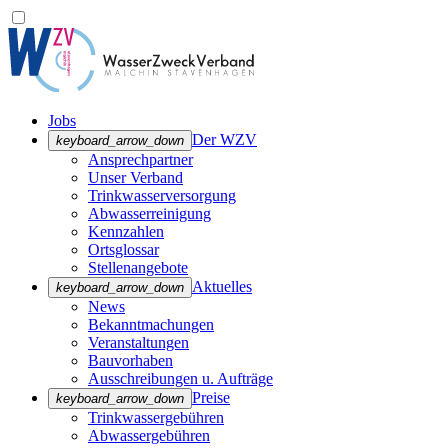
Jobs
Der WZV
keyboard_arrow_down
Ansprechpartner
Unser Verband
Trinkwasser­versorgung
Abwasserreinigung
Kennzahlen
Ortsglossar
Stellenangebote
Aktuelles
keyboard_arrow_down
News
Bekanntmachungen
Veranstaltungen
Bauvorhaben
Ausschreibungen u. Aufträge
Preise
keyboard_arrow_down
Trinkwassergebühren
Abwassergebühren