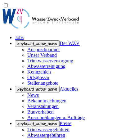
Jobs
Der WZV
keyboard_arrow_down
Ansprechpartner
Unser Verband
Trinkwasser­versorgung
Abwasserreinigung
Kennzahlen
Ortsglossar
Stellenangebote
Aktuelles
keyboard_arrow_down
News
Bekanntmachungen
Veranstaltungen
Bauvorhaben
Ausschreibungen u. Aufträge
Preise
keyboard_arrow_down
Trinkwassergebühren
Abwassergebühren