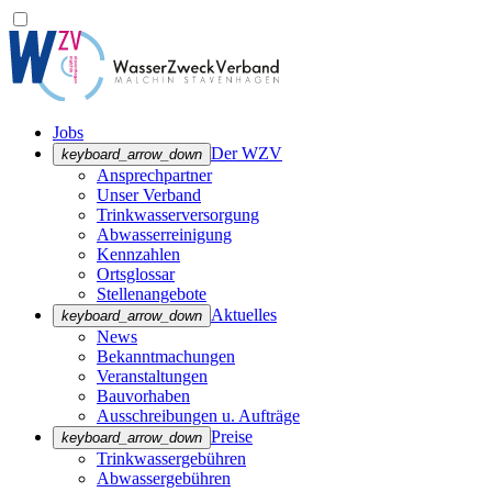
Jobs
Der WZV
keyboard_arrow_down
Ansprechpartner
Unser Verband
Trinkwasser­versorgung
Abwasserreinigung
Kennzahlen
Ortsglossar
Stellenangebote
Aktuelles
keyboard_arrow_down
News
Bekanntmachungen
Veranstaltungen
Bauvorhaben
Ausschreibungen u. Aufträge
Preise
keyboard_arrow_down
Trinkwassergebühren
Abwassergebühren